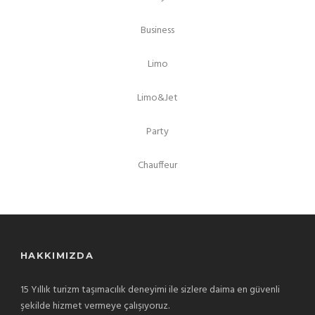
Business
Limo
Limo&Jet
Party
Chauffeur
HAKKIMIZDA
15 Yıllık turizm taşımacılık deneyimi ile sizlere daima en güvenli
şekilde hizmet vermeye çalışıyoruz.