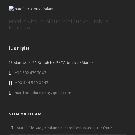
Mardin Vito, Minibüs, Midibüs ve Otobüs
Kiralama
İLETIŞIM
13 Mart Mah. 23. Sokak No:5/CG Artuklu/Mardin
+90 532 479 7047
+90 544 540 0047
mardinotokiralama@gmail.com
SON YAZILAR
Mardin’de Araç Kiralama’mı? Rehberli Mardin Turu’mu?